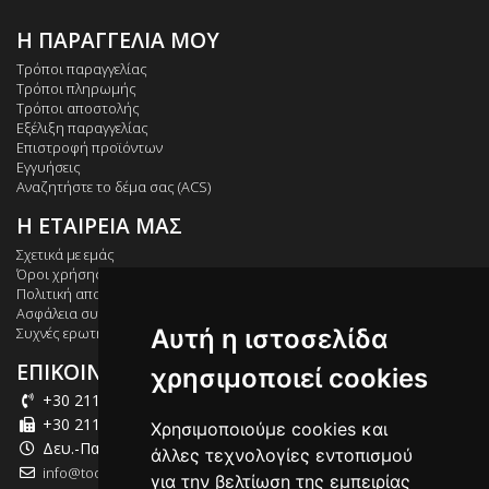
Η ΠΑΡΑΓΓΕΛΙΑ ΜΟΥ
Τρόποι παραγγελίας
Τρόποι πληρωμής
Τρόποι αποστολής
Εξέλιξη παραγγελίας
Επιστροφή προϊόντων
Εγγυήσεις
Αναζητήστε το δέμα σας (ACS)
Η ΕΤΑΙΡΕΙΑ ΜΑΣ
Σχετικά με εμάς
Όροι χρήσης
Πολιτική απορρήτου
Ασφάλεια συναλλαγών
Αυτή η ιστοσελίδα
Συχνές ερωτήσεις
ΕΠΙΚΟΙΝΩΝΙΑ
χρησιμοποιεί cookies
+30 211 012 2003
+30 211 012 2004
Χρησιμοποιούμε cookies και
Δευ.-Παρ.: 09:00-18:00
άλλες τεχνολογίες εντοπισμού
info@tool-market.gr
για την βελτίωση της εμπειρίας