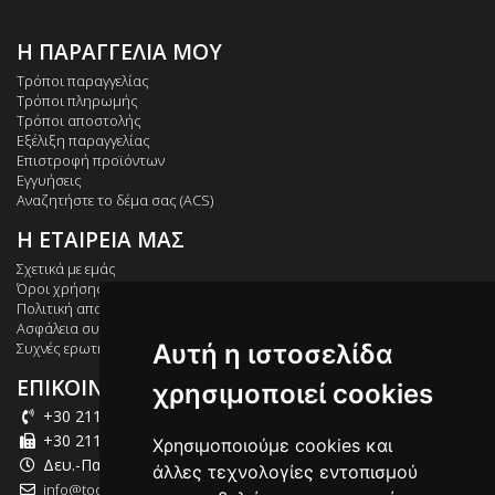
Η ΠΑΡΑΓΓΕΛΙΑ ΜΟΥ
Τρόποι παραγγελίας
Τρόποι πληρωμής
Τρόποι αποστολής
Εξέλιξη παραγγελίας
Επιστροφή προϊόντων
Εγγυήσεις
Αναζητήστε το δέμα σας (ACS)
Η ΕΤΑΙΡΕΙΑ ΜΑΣ
Σχετικά με εμάς
Όροι χρήσης
Πολιτική απορρήτου
Ασφάλεια συναλλαγών
Αυτή η ιστοσελίδα
Συχνές ερωτήσεις
ΕΠΙΚΟΙΝΩΝΙΑ
χρησιμοποιεί cookies
+30 211 012 2003
+30 211 012 2004
Χρησιμοποιούμε cookies και
Δευ.-Παρ.: 09:00-18:00
άλλες τεχνολογίες εντοπισμού
info@tool-market.gr