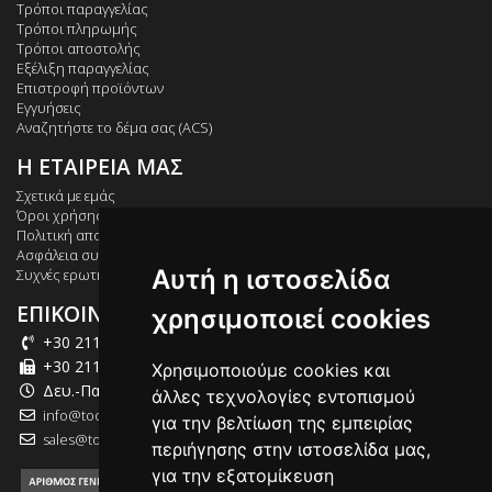
Τρόποι παραγγελίας
Τρόποι πληρωμής
Τρόποι αποστολής
Εξέλιξη παραγγελίας
Επιστροφή προϊόντων
Εγγυήσεις
Αναζητήστε το δέμα σας (ACS)
Η ΕΤΑΙΡΕΙΑ ΜΑΣ
Σχετικά με εμάς
Όροι χρήσης
Πολιτική απορρήτου
Ασφάλεια συναλλαγών
Αυτή η ιστοσελίδα
Συχνές ερωτήσεις
ΕΠΙΚΟΙΝΩΝΙΑ
χρησιμοποιεί cookies
+30 211 012 2003
+30 211 012 2004
Χρησιμοποιούμε cookies και
Δευ.-Παρ.: 09:00-18:00
άλλες τεχνολογίες εντοπισμού
info@tool-market.gr
για την βελτίωση της εμπειρίας
sales@tool-market.gr
περιήγησης στην ιστοσελίδα μας,
για την εξατομίκευση