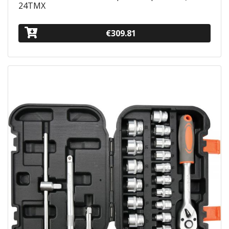
24ΤΜΧ
€309.81