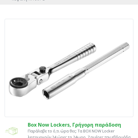
Box Now Lockers, Γρήγορη παράδοση
Παράλαβε το ό,τι ώρα θες: Tα ΒΟΧ ΝΟW Locker
λειτουργούν 24 ώρες το 24ωρο, 7 ημέρες την εβδομάδα.