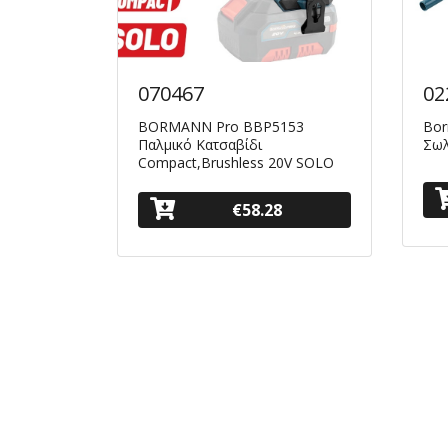
070467
02
BORMANN Pro BBP5153
Bor
παταρίας
Παλμικό Κατσαβίδι
Σω
Compact,Brushless 20V SOLO
€58.28