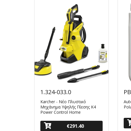
1.324-033.0
PB
ner Clay
Karcher - Νέο Πλυστικό
Aut
Μηχάνημα Υψηλής Πίεσης K4
Pola
Power Control Home
€291.40