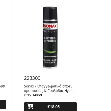
223300
Q2TRI
aze®
Sonax - Επαγγελματικό σπρέι
GYEON Q²
προστασίας & Γυαλάδας Hybrid
PNS 340ml
€18.05