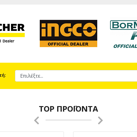
τή:
TOP ΠΡΟΪΌΝΤΑ