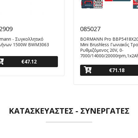
2909
085027
mann - Συγκολλητικό
BORMANN Pro BBP5418X2
λήνων 1500W BWM3063
Μini Brushless Γωνιακός Τρ
Ρυθμιζόμενος 20V, 0-
7000/14000/20000rpm,1x2A
€47.12
€71.18
ΚΑΤΑΣΚΕΥΑΣΤΈΣ - ΣΥΝΕΡΓΆΤΕΣ