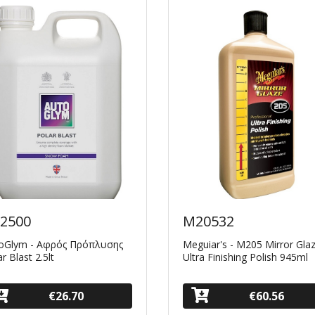
2500
M20532
oGlym - Αφρός Πρόπλυσης
Meguiar's - M205 Mirror Gl
r Blast 2.5lt
Ultra Finishing Polish 945ml
€26.70
€60.56