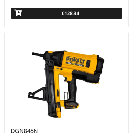
€128.34
DGN845N