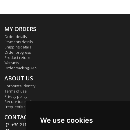
MY ORDERS
Order details
Payments details
Shipping details
Order progress
Product return
Warranty
Order tracking (ACS)
ABOUT US
Corporate identity
Terms of use
Privacy policy
Secure transactions
Frequently asked questions
CONTACT US
We use cookies
+30 211 012 2003