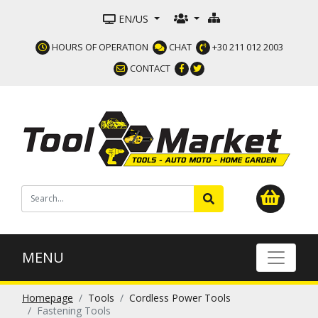
EN/US
HOURS OF OPERATION
CHAT
+30 211 012 2003
CONTACT
MENU
Homepage
Tools
Cordless Power Tools
Fastening Tools