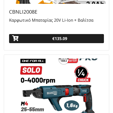
CBNLI2008E
Καρφωτικό Μπαταρίας 20V Li-Ion + Βαλίτσα
€135.09