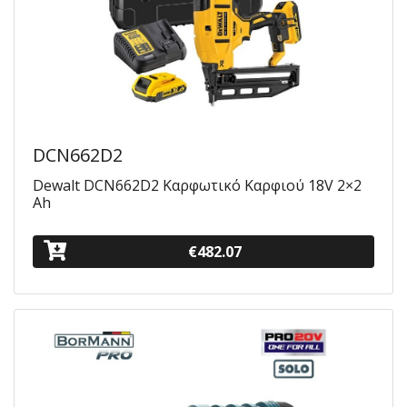
DCN662D2
Dewalt DCN662D2 Καρφωτικό Καρφιού 18V 2×2
Ah
€482.07