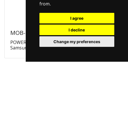
from.
I agree
I decline
MOB-1124
POWERTECH Θήκη Silicon Velvet MOB-1124 για
Change my preferences
Samsung A6 Plus 2018, μαύρη
Cookie Settings