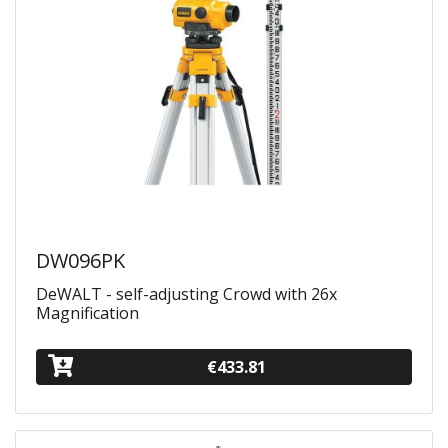
DW096PK
DeWALT - self-adjusting Crowd with 26x
Magnification
€433.81