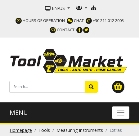
EN/US
HOURS OF OPERATION
CHAT
+30 211 012 2003
CONTACT
MENU
Homepage
Tools
Measuring Instruments
Extras