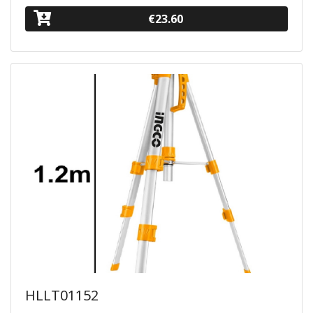
€23.60
HLLT01152