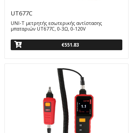
UT677C
UNI-T μετρητής εσωτερικής αντίστασης
μπαταριών UT677C, 0-3Ω, 0-120V
€551.83