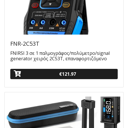
FNR-2C53T
FNIRSI 3 σε 1 παλμογράφος/πολύμετρο/signal
generator χειρός 2C53T, επαναφορτιζόμενο
€121.97