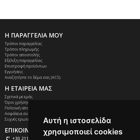
Η ΠΑΡΑΓΓΕΛΙΑ ΜΟΥ
Τρόποι παραγγελίας
Τρόποι πληρωμής
Τρόποι αποστολής
Εξέλιξη παραγγελίας
Επιστροφή προϊόντων
Εγγυήσεις
Αναζητήστε το δέμα σας (ACS)
Η ΕΤΑΙΡΕΙΑ ΜΑΣ
Σχετικά με εμάς
Όροι χρήσης
Πολιτική απορρήτου
Ασφάλεια συναλλαγών
Αυτή η ιστοσελίδα
Συχνές ερωτήσεις
ΕΠΙΚΟΙΝΩΝΙΑ
χρησιμοποιεί cookies
+30 211 012 2003