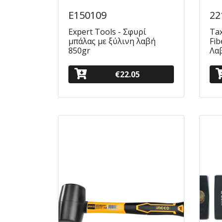
E150109
22
Expert Tools - Σφυρί
Tax
μπάλας με ξύλινη λαβή
Fib
850gr
Λαβ
€22.05