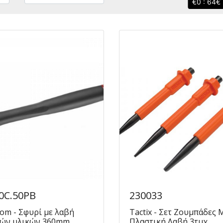
0 : 64
0C.50PB
230033
om - Σφυρί με λαβή
Tactix - Σετ Ζουμπάδες 
ιών υλικών 360mm
Πλαστική Λαβή 3τμχ