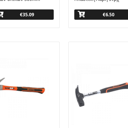
€35.09
€6.50