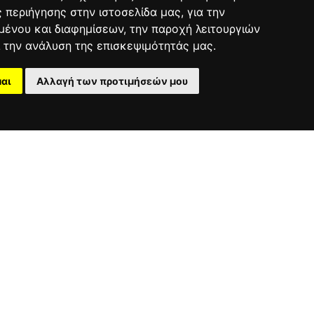
ς περιήγησης στην ιστοσελίδα μας, για την
μένου και διαφημίσεων, την παροχή λειτουργιών
 την ανάλυση της επισκεψιμότητάς μας.
20004552
αι
Αλλαγή των προτιμήσεών μου
ΥΑΤΟ ΒΑΡΙΟΠΟΥΛΑ -
Cookie Settings
1500GR-ΒΑΡΟΣ
€9.29