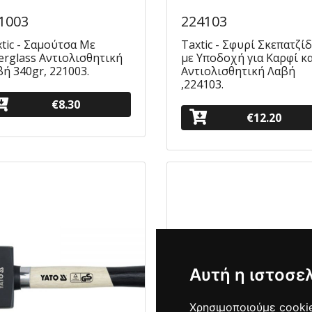
1003
224103
tic - Σαμούτσα Με
Taxtic - Σφυρί Σκεπατζί
erglass Αντιολισθητική
με Υποδοχή για Καρφί κα
ή 340gr, 221003.
Αντιολισθητική Λαβή
,224103.
€8.30
€12.20
Αυτή η ιστοσε
Χρησιμοποιούμε cookie