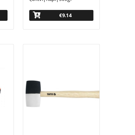
€9.14