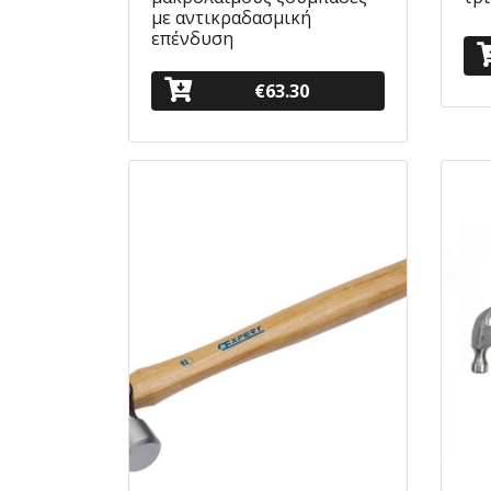
με αντικραδασμική
επένδυση
€63.30