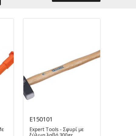
E150101
Με
Expert Tools - Σφυρί με
ξύλινη λαβή 300gr