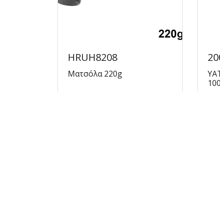
HRUH8208
20
Ματσόλα 220g
ΥΑ
10
€3.31