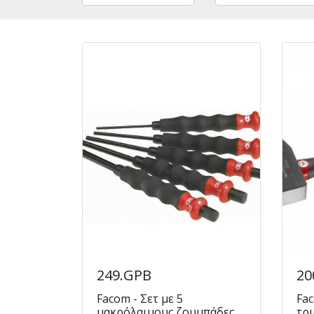
249.GPB
20
Facom - Σετ με 5
Fac
μακρόλαιμους ζουμπάδες
τρ