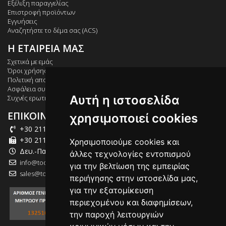
Εξέλιξη παραγγελίας
Επιστροφή προϊόντων
Εγγυήσεις
Αναζητήστε το δέμα σας (ACS)
Η ΕΤΑΙΡΕΙΑ ΜΑΣ
Σχετικά με εμάς
Όροι χρήσης
Πολιτική απορρήτου
Ασφάλεια συναλλαγών
Αυτή η ιστοσελίδα
Συχνές ερωτήσεις
ΕΠΙΚΟΙΝΩΝΙΑ
χρησιμοποιεί cookies
+30 211 012 2003
+30 211 012 2004
Χρησιμοποιούμε cookies και
Δευ.-Παρ.: 09:00-18:00
άλλες τεχνολογίες εντοπισμού
info@tool-market.gr
για την βελτίωση της εμπειρίας
sales@tool-market.gr
περιήγησης στην ιστοσελίδα μας,
για την εξατομίκευση
περιεχομένου και διαφημίσεων,
την παροχή λειτουργιών