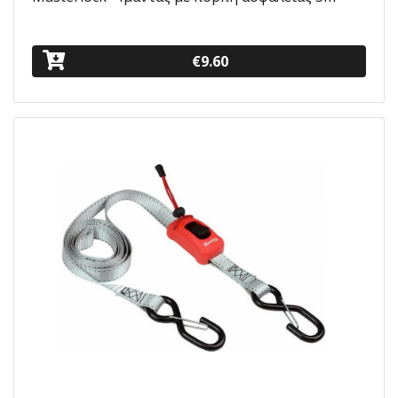
€9.60