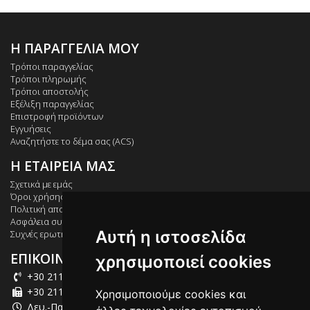
Η ΠΑΡΑΓΓΕΛΙΑ ΜΟΥ
Τρόποι παραγγελίας
Τρόποι πληρωμής
Τρόποι αποστολής
Εξέλιξη παραγγελίας
Επιστροφή προϊόντων
Εγγυήσεις
Αναζητήστε το δέμα σας (ACS)
Η ΕΤΑΙΡΕΙΑ ΜΑΣ
Σχετικά με εμάς
Όροι χρήσης
Πολιτική απορρήτου
Ασφάλεια συναλλαγών
Αυτή η ιστοσελίδα
Συχνές ερωτήσεις
ΕΠΙΚΟΙΝΩΝΙΑ
χρησιμοποιεί cookies
+30 211 012 2003
+30 211 012 2004
Χρησιμοποιούμε cookies και
Δευ.-Παρ.: 09:00-18:00