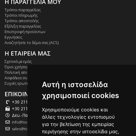
Η ΠΑΡΑΓΓΕΛΙΑ ΜΟΥ
Τρόποι παραγγελίας
Τρόποι πληρωμής
Τρόποι αποστολής
Εξέλιξη παραγγελίας
Επιστροφή προϊόντων
Εγγυήσεις
Αναζητήστε το δέμα σας (ACS)
Η ΕΤΑΙΡΕΙΑ ΜΑΣ
Σχετικά με εμάς
Όροι χρήσης
Πολιτική απορρήτου
Ασφάλεια συναλλαγών
Αυτή η ιστοσελίδα
Συχνές ερωτήσεις
ΕΠΙΚΟΙΝΩΝΙΑ
χρησιμοποιεί cookies
+30 211 012 2003
+30 211 012 2004
Χρησιμοποιούμε cookies και
Δευ.-Παρ.: 09:00-18:00
άλλες τεχνολογίες εντοπισμού
info@tool-market.gr
για την βελτίωση της εμπειρίας
sales@tool-market.gr
περιήγησης στην ιστοσελίδα μας,