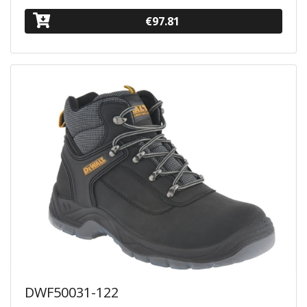
€97.81
DWF50031-122