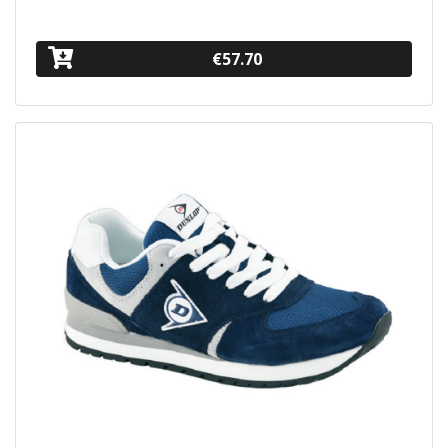
€57.70