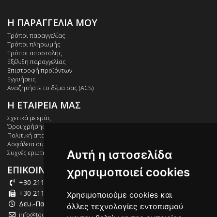
Η ΠΑΡΑΓΓΕΛΙΑ ΜΟΥ
Τρόποι παραγγελίας
Τρόποι πληρωμής
Τρόποι αποστολής
Εξέλιξη παραγγελίας
Επιστροφή προϊόντων
Εγγυήσεις
Αναζητήστε το δέμα σας (ACS)
Η ΕΤΑΙΡΕΙΑ ΜΑΣ
Σχετικά με εμάς
Όροι χρήσης
Πολιτική απορρήτου
Ασφάλεια συναλλαγών
Αυτή η ιστοσελίδα
Συχνές ερωτήσεις
ΕΠΙΚΟΙΝΩΝΙΑ
χρησιμοποιεί cookies
+30 211 012 2003
+30 211 012 2004
Χρησιμοποιούμε cookies και
Δευ.-Παρ.: 09:00-18:00
άλλες τεχνολογίες εντοπισμού
info@tool-market.gr