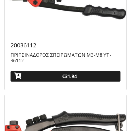
20036112
ΠΡΙΤΣΙΝΑΔΟΡΟΣ ΣΠΕΙΡΩΜΑΤΩΝ Μ3-Μ8 YT-
36112
€31.94