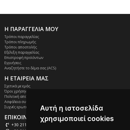
Η ΠΑΡΑΓΓΕΛΙΑ ΜΟΥ
Τρόποι παραγγελίας
Τρόποι πληρωμής
Τρόποι αποστολής
Εξέλιξη παραγγελίας
Επιστροφή προϊόντων
Εγγυήσεις
Αναζητήστε το δέμα σας (ACS)
Η ΕΤΑΙΡΕΙΑ ΜΑΣ
Σχετικά με εμάς
Όροι χρήσης
Πολιτική απορρήτου
Ασφάλεια συναλλαγών
Αυτή η ιστοσελίδα
Συχνές ερωτήσεις
ΕΠΙΚΟΙΝΩΝΙΑ
χρησιμοποιεί cookies
+30 211 012 2003