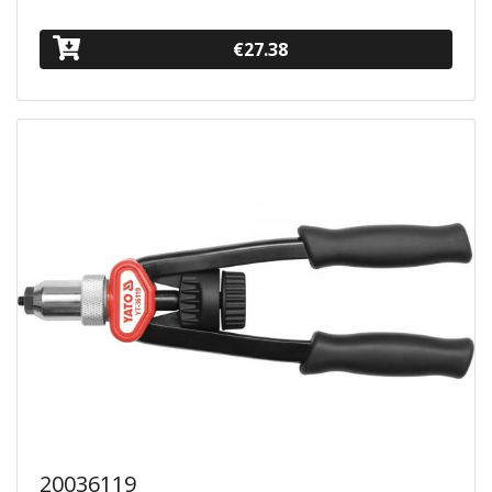
€27.38
20036119