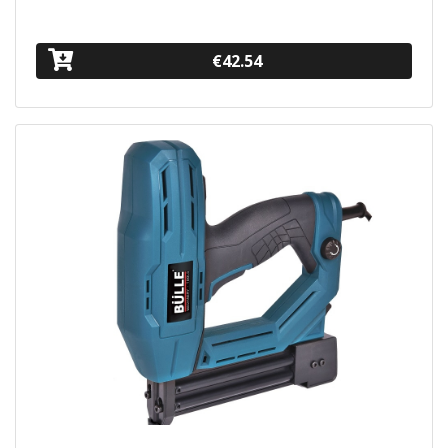
€42.54