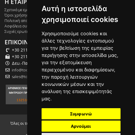
Η ΕΤΑΙΡΕΙΑ ΜΑΣ
Αυτή η ιστοσελίδα
Σχετικά με εμάς
Όροι χρήσης
χρησιμοποιεί cookies
Πολιτική απορρήτου
Ασφάλεια συναλλαγών
Συχνές ερωτήσεις
Χρησιμοποιούμε cookies και
άλλες τεχνολογίες εντοπισμού
ΕΠΙΚΟΙΝΩΝΙΑ
για την βελτίωση της εμπειρίας
+30 211 012 2003
περιήγησης στην ιστοσελίδα μας,
+30 211 012 2004
για την εξατομίκευση
Δευ.-Παρ.: 09:00-18:00
περιεχομένου και διαφημίσεων,
info@tool-market.gr
sales@tool-market.gr
την παροχή λειτουργιών
κοινωνικών μέσων και την
ανάλυση της επισκεψιμότητάς
μας.
Συμφωνώ
Όλες οι τιμές που αναγράφονται συμπεριλαμβάνουν τον Φ.Π.Α.
Αρνούμαι
24.00%