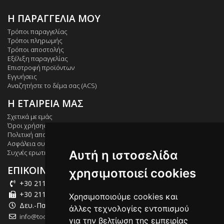
Η ΠΑΡΑΓΓΕΛΙΑ ΜΟΥ
Τρόποι παραγγελίας
Τρόποι πληρωμής
Τρόποι αποστολής
Εξέλιξη παραγγελίας
Επιστροφή προϊόντων
Εγγυήσεις
Αναζητήστε το δέμα σας (ACS)
Η ΕΤΑΙΡΕΙΑ ΜΑΣ
Σχετικά με εμάς
Όροι χρήσης
Πολιτική απορρήτου
Ασφάλεια συναλλαγών
Αυτή η ιστοσελίδα
Συχνές ερωτήσεις
ΕΠΙΚΟΙΝΩΝΙΑ
χρησιμοποιεί cookies
+30 211 012 2003
+30 211 012 2004
Χρησιμοποιούμε cookies και
Δευ.-Παρ.: 09:00-18:00
άλλες τεχνολογίες εντοπισμού
info@tool-market.gr
για την βελτίωση της εμπειρίας