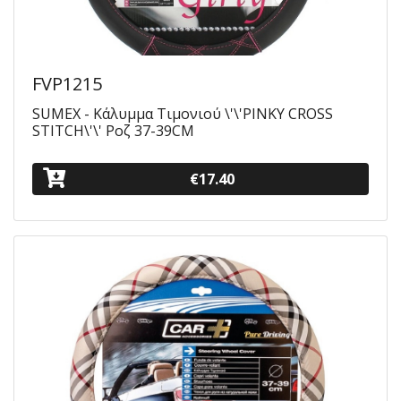
FVP1215
SUMEX - Κάλυμμα Tιμονιού \'\'PINKY CROSS
STITCH\'\' Ροζ 37-39CM
€17.40