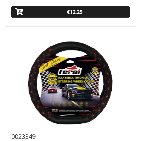
€12.25
0023349