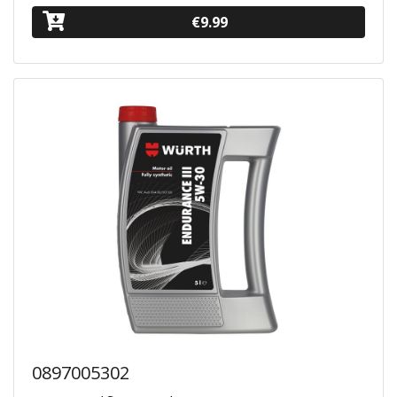
€9.99
0897005302