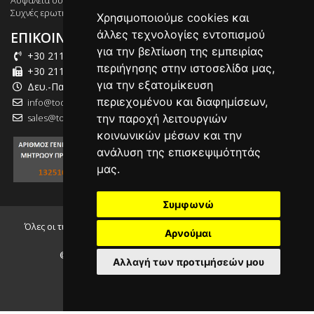
Ασφάλεια συναλλαγών
Συχνές ερωτήσεις
Χρησιμοποιούμε cookies και
άλλες τεχνολογίες εντοπισμού
ΕΠΙΚΟΙΝΩΝΙΑ
για την βελτίωση της εμπειρίας
+30 211 012 2003
περιήγησης στην ιστοσελίδα μας,
+30 211 012 2004
για την εξατομίκευση
Δευ.-Παρ.: 09:00-18:00
περιεχομένου και διαφημίσεων,
info@tool-market.gr
sales@tool-market.gr
την παροχή λειτουργιών
κοινωνικών μέσων και την
ανάλυση της επισκεψιμότητάς
μας.
Συμφωνώ
Όλες οι τιμές που αναγράφονται συμπεριλαμβάνουν τον Φ.Π.Α.
Αρνούμαι
24.00%
© 2026, tool-market.gr - Powered by
INTERNETi
Αλλαγή των προτιμήσεών μου
Cookie Settings