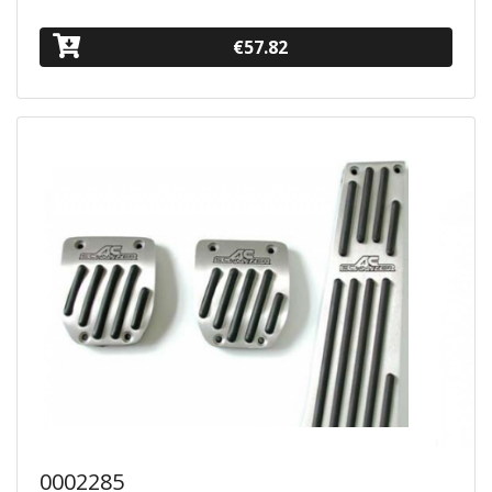
€57.82
0002285