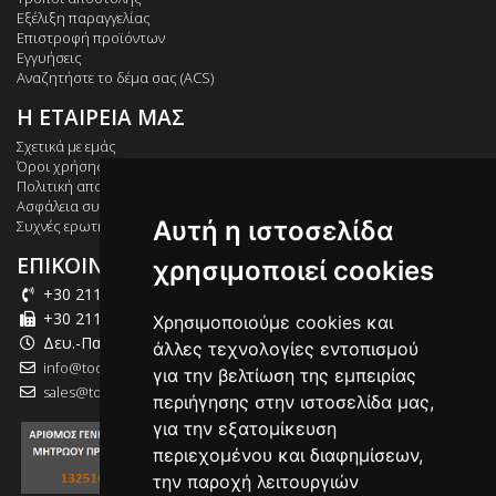
Εξέλιξη παραγγελίας
Επιστροφή προϊόντων
Εγγυήσεις
Αναζητήστε το δέμα σας (ACS)
Η ΕΤΑΙΡΕΙΑ ΜΑΣ
Σχετικά με εμάς
Όροι χρήσης
Πολιτική απορρήτου
Ασφάλεια συναλλαγών
Αυτή η ιστοσελίδα
Συχνές ερωτήσεις
ΕΠΙΚΟΙΝΩΝΙΑ
χρησιμοποιεί cookies
+30 211 012 2003
+30 211 012 2004
Χρησιμοποιούμε cookies και
Δευ.-Παρ.: 09:00-18:00
άλλες τεχνολογίες εντοπισμού
info@tool-market.gr
για την βελτίωση της εμπειρίας
sales@tool-market.gr
περιήγησης στην ιστοσελίδα μας,
για την εξατομίκευση
περιεχομένου και διαφημίσεων,
την παροχή λειτουργιών