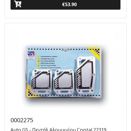
€53.90
0002275
Auto GS - Πεντάλ Αλουμινίου Crystal 22319