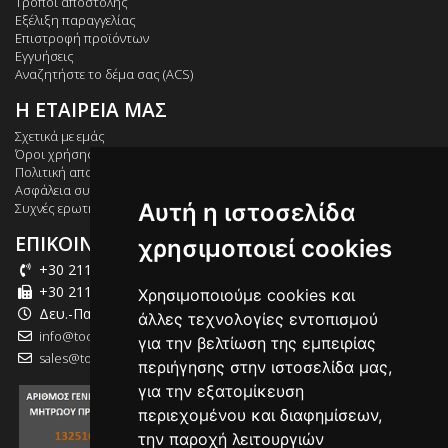
Τρόποι αποστολής
Εξέλιξη παραγγελίας
Επιστροφή προϊόντων
Εγγυήσεις
Αναζητήστε το δέμα σας (ACS)
Η ΕΤΑΙΡΕΙΑ ΜΑΣ
Σχετικά με εμάς
Όροι χρήσης
Πολιτική απορρήτου
Ασφάλεια συναλλαγών
Αυτή η ιστοσελίδα
Συχνές ερωτήσεις
ΕΠΙΚΟΙΝΩΝΙΑ
χρησιμοποιεί cookies
+30 211 012 2003
+30 211 012 2004
Χρησιμοποιούμε cookies και
Δευ.-Παρ.: 09:00-18:00
άλλες τεχνολογίες εντοπισμού
info@tool-market.gr
για την βελτίωση της εμπειρίας
sales@tool-market.gr
περιήγησης στην ιστοσελίδα μας,
για την εξατομίκευση
περιεχομένου και διαφημίσεων,
την παροχή λειτουργιών