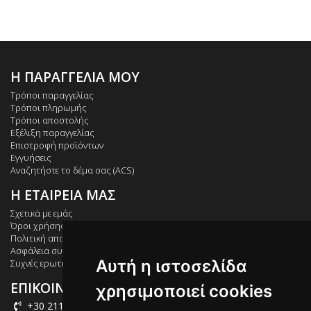
Η ΠΑΡΑΓΓΕΛΙΑ ΜΟΥ
Τρόποι παραγγελίας
Τρόποι πληρωμής
Τρόποι αποστολής
Εξέλιξη παραγγελίας
Επιστροφή προϊόντων
Εγγυήσεις
Αναζητήστε το δέμα σας (ACS)
Η ΕΤΑΙΡΕΙΑ ΜΑΣ
Σχετικά με εμάς
Όροι χρήσης
Πολιτική απορρήτου
Ασφάλεια συναλλαγών
Αυτή η ιστοσελίδα
Συχνές ερωτήσεις
ΕΠΙΚΟΙΝΩΝΙΑ
χρησιμοποιεί cookies
+30 211 012 2003