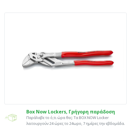
Box Now Lockers, Γρήγορη παράδοση
Παράλαβε το ό,τι ώρα θες: Tα ΒΟΧ ΝΟW Locker
λειτουργούν 24 ώρες το 24ωρο, 7 ημέρες την εβδομάδα.