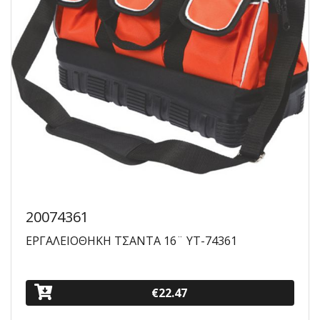
20074361
ΕΡΓΑΛΕΙΟΘΗΚΗ ΤΣΑΝΤΑ 16¨ YT-74361
€22.47