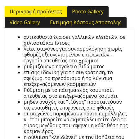
Περιγραφή προϊόντος
Photo Gallery
Video Gallery
Εκτίμηση Κόστους Αποστολής
αντικαθιστά ένα σετ γαλλικών κλειδιών, σε
χιλιοστά και ίντσες
λείες σιαγόνες για συναρμολόγηση χωρίς
φθορές εξευγενισμένων επιφανειών -
εργασία απευθείας στο χρώμιο!
ρυθμιζόμενο εργαλείο βιδώματος
επίσης ιδανική για τη συγκράτηση, το
σφίξιμο, το πρεσάρισμα ή το λύγισμα
επεξεργαζόμενων καομματιών
Ρύθμιση με το πάτημα ενός κουμπιού,
απευθείας στο επεξεργαζόμενο κομμάτι
μηδέν ανοχές και "τζόγος" προστατεύουν
τις ευαίσθητες επιφάνειες από φθορές
οι σιαγώνες παραμένουν πάντα παράλληλες
κι έτσι μπορείτε να εκμεταλλευτείτε όλο το
εύρος μεγέθους που αφήνει η κάθε θέση της
κρεμαγιέρας
η ρύθμιση "κλειδώνει" με την βοήθεια του