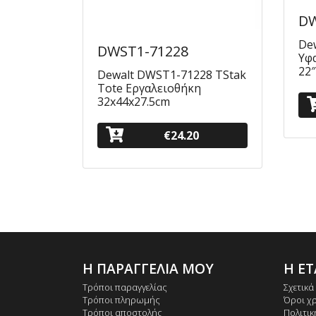
DW
De
DWST1-71228
Υφ
22″
Dewalt DWST1-71228 TStak
Tote Εργαλειοθήκη
32x44x27.5cm
€24.20
Η ΠΑΡΑΓΓΕΛΙΑ ΜΟΥ
Η ΕΤ
Τρόποι παραγγελίας
Σχετικά
Τρόποι πληρωμής
Όροι χ
Τρόποι αποστολής
Πολιτι