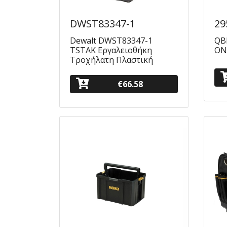
DWST83347-1
29
Dewalt DWST83347-1
QB
TSTAK Εργαλειοθήκη
ONE
Τροχήλατη Πλαστική
€66.58