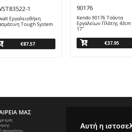
90176
ST83522-1
Kendo 90176 Τσάντα
walt Εργαλειοθήκη
Εργαλείων Πλάτης 43cm 
ασμάτινη Tough System
17″
€37.95
€87.57
ΑΙΡΕΙΑ ΜΑΣ
ΕΠΙΚΟΙΝΩΝΙΑ
+30 211 012 2003
 με εμάς
Αυτή η ιστοσε
ρήσης
+30 211 012 2004
κή απορρήτου