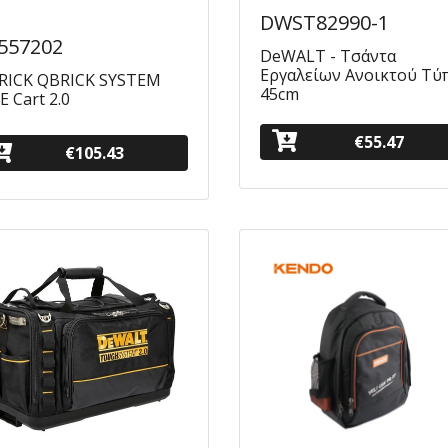
DWST82990-1
557202
DeWALT - Τσάντα
Εργαλείων Ανοικτού Τύ
RICK QBRICK SYSTEM
45cm
 Cart 2.0
€55.47
€105.43