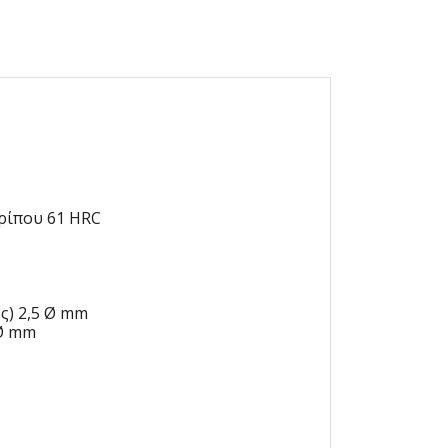
ρίπου 61 HRC
ς) 2,5 Ø mm
 Ø mm