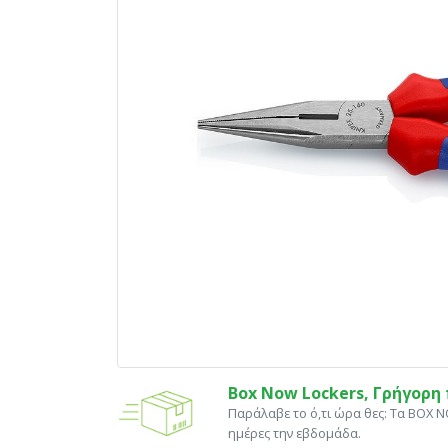
Box Now Lockers, Γρήγορ
Παράλαβε το ό,τι ώρα θες: Tα ΒΟΧ 
ημέρες την εβδομάδα.