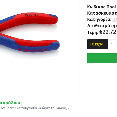
Κωδικός Προϊ
Κατασκευαστ
Κατηγορία:
Π
Διαθεσιμότητ
€
22.72
Τιμή:
Τεμάχια
η παράδοση
ΝΟW Locker λειτουργούν 24 ώρες το 24ωρο, 7