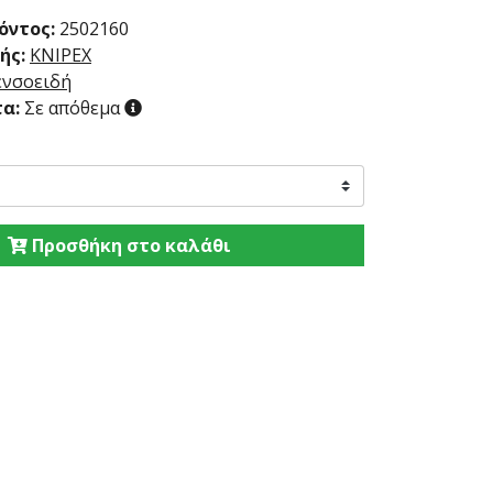
όντος:
2502160
ής:
KNIPEX
ενσοειδή
α:
Σε απόθεμα
Προσθήκη στο καλάθι