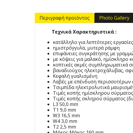
Περιγραφή προϊόντος
Photo Gallery
Τεχνικά Χαρακτηριστικά :
κατάλληλo για λεπτότερες εργασίε
ημιστρόγγυλα, μυτερά ράμφη
επιφάνειες συγκράτησης με γραμμ
με κόψεις για μαλακό, ημίσκληρο 
κοπτικές ακμές συμπληρωματικά σ
βαναδιούχος ηλεκτροχάλυβας, σφυ
Κεφαλή γυαλισμένη
Λαβές με επένδυση περισσοτέρων 
Τσιμπίδα ηλεκτρολυτικά μαυρισμέ
Τιμές κοπής ημίσκληρου σύρματος 
Τιμές κοπής σκληρού σύρματος (δι
L3 50,0 mm
T1 9,0 mm
W3 16,5 mm
W4 3,0 mm
T2 2,5 mm
Μήκος Μήκος 160 mm