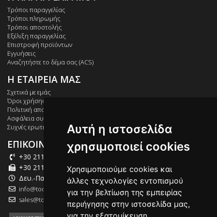
Τρόποι παραγγελίας
Τρόποι πληρωμής
Τρόποι αποστολής
Εξέλιξη παραγγελίας
Επιστροφή προϊόντων
Εγγυήσεις
Αναζητήστε το δέμα σας (ACS)
Η ΕΤΑΙΡΕΙΑ ΜΑΣ
Σχετικά με εμάς
Όροι χρήσης
Πολιτική απορρήτου
Ασφάλεια συναλλαγών
Αυτή η ιστοσελίδα
Συχνές ερωτήσεις
ΕΠΙΚΟΙΝΩΝΙΑ
χρησιμοποιεί cookies
+30 211 012 2003
+30 211 012 2004
Χρησιμοποιούμε cookies και
Δευ.-Παρ.: 09:00-18:00
άλλες τεχνολογίες εντοπισμού
info@tool-market.gr
για την βελτίωση της εμπειρίας
sales@tool-market.gr
περιήγησης στην ιστοσελίδα μας,
για την εξατομίκευση