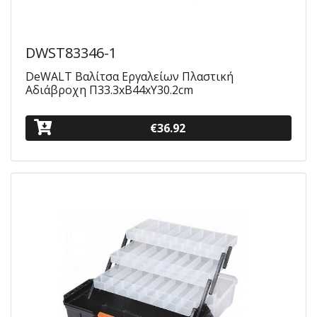
DWST83346-1
DeWALT Βαλίτσα Εργαλείων Πλαστική
Αδιάβροχη Π33.3xΒ44xΥ30.2cm
€36.92