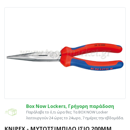
Box Now Lockers, Γρήγορη παράδοση
Παράλαβε το ό,τι ώρα θες: Tα ΒΟΧ ΝΟW Locker
λειτουργούν 24 ώρες το 24ωρο, 7 ημέρες την εβδομάδα.
KNIPEX - ΜΥΤΟΤΣΊΜΠΙΔΟ ΊΣΙΟ 200MM