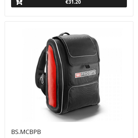
€31.20
BS.MCBPB