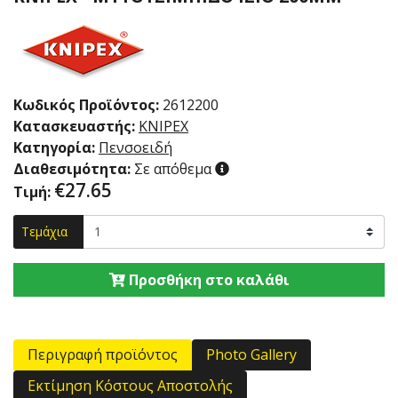
Κωδικός Προϊόντος:
2612200
Κατασκευαστής:
KNIPEX
Κατηγορία:
Πενσοειδή
Διαθεσιμότητα:
Σε απόθεμα
€
27.65
Τιμή:
Τεμάχια
Προσθήκη στο καλάθι
Περιγραφή προϊόντος
Photo Gallery
Εκτίμηση Κόστους Αποστολής