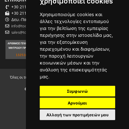
χρησιμοποιεί cookies
+30 211 012 2003
+30 211 012 2004
Χρησιμοποιούμε cookies και
Δευ.-Παρ.: 09:00-18:00
άλλες τεχνολογίες εντοπισμού
info@tool-market.gr
για την βελτίωση της εμπειρίας
sales@tool-market.gr
περιήγησης στην ιστοσελίδα μας,
για την εξατομίκευση
περιεχομένου και διαφημίσεων,
την παροχή λειτουργιών
κοινωνικών μέσων και την
ανάλυση της επισκεψιμότητάς
μας.
Όλες οι τιμές που αναγράφονται συμπεριλαμβάνουν τον Φ.Π.Α.
24.00%
© 2026, tool-market.gr - Powered by
INTERNETi
Συμφωνώ
Αρνούμαι
Αλλαγή των προτιμήσεών μου