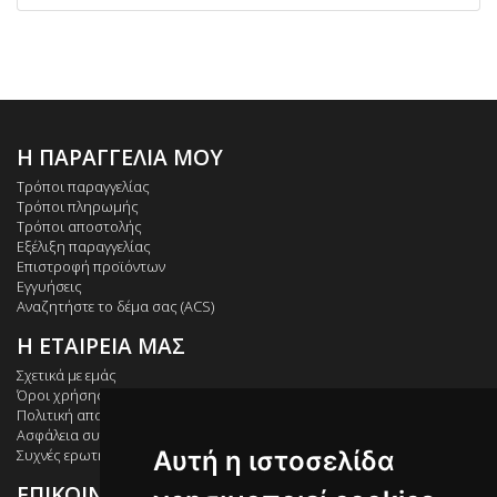
Η ΠΑΡΑΓΓΕΛΙΑ ΜΟΥ
Τρόποι παραγγελίας
Τρόποι πληρωμής
Τρόποι αποστολής
Εξέλιξη παραγγελίας
Επιστροφή προϊόντων
Εγγυήσεις
Αναζητήστε το δέμα σας (ACS)
Η ΕΤΑΙΡΕΙΑ ΜΑΣ
Σχετικά με εμάς
Όροι χρήσης
Πολιτική απορρήτου
Ασφάλεια συναλλαγών
Αυτή η ιστοσελίδα
Συχνές ερωτήσεις
ΕΠΙΚΟΙΝΩΝΙΑ