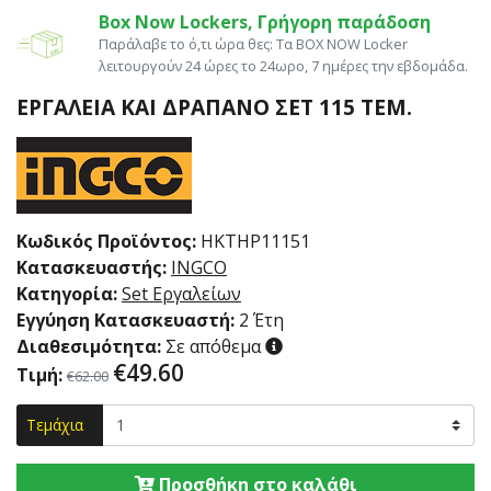
Box Now Lockers, Γρήγορη παράδοση
Παράλαβε το ό,τι ώρα θες: Tα ΒΟΧ ΝΟW Locker
λειτουργούν 24 ώρες το 24ωρο, 7 ημέρες την εβδομάδα.
ΕΡΓΑΛΕΊΑ ΚΑΙ ΔΡΆΠΑΝΟ ΣΕΤ 115 ΤΕΜ.
Κωδικός Προϊόντος:
HKTHP11151
Κατασκευαστής:
INGCO
Κατηγορία:
Set Εργαλείων
Εγγύηση Κατασκευαστή:
2 Έτη
Διαθεσιμότητα:
Σε απόθεμα
€
49.60
Τιμή:
€62.00
Τεμάχια
Προσθήκη στο καλάθι