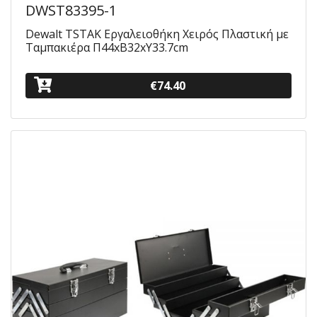
DWST83395-1
Dewalt TSTAK Εργαλειοθήκη Χειρός Πλαστική με
Ταμπακιέρα Π44xB32xΥ33.7cm
€74.40