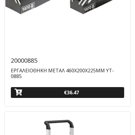
20000885
ΕΡΓΑΛΕΙΟΘΗΚΗ ΜΕΤΑΛ 460Χ200Χ225ΜΜ YT-
0885
€36.47