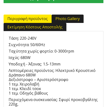
Περιγραφή προϊόντος
Photo Gallery
Εκτίμηση Κόστους Αποστολής
Τάση
:
220-240V
Συχνότητα
:
50/60Hz
Ταχύτητα χωρίς φορτίο
:
0-3000rpm
Ισχύς
:
680W
Υποδοχή - Άξονας
:
1.5-13mm
Λεπτομέρειες προϊόντος
:
Ηλεκτρικό Κρουστικό
Δράπανο 680W
Δεξιόστροφο – Αριστερόστροφο
1 τεμ. Χειρολαβή
1 τεμ. Κλειδί τσοκ
1 τεμ. Οδηγός βάθους
Περιεχόμενα συσκευασίας
:
Σφυρί προκοβγάλτης
220g,