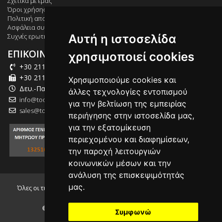
Σχετικά με εμάς
Όροι χρήσης
Πολιτική απορρήτου
Ασφάλεια συναλλαγών
Αυτή η ιστοσελίδα
Συχνές ερωτήσεις
ΕΠΙΚΟΙΝΩΝΙΑ
χρησιμοποιεί cookies
+30 211 012 2003
+30 211 012 2004
Χρησιμοποιούμε cookies και
Δευ.-Παρ.: 09:00-18:00
άλλες τεχνολογίες εντοπισμού
info@tool-market.gr
για την βελτίωση της εμπειρίας
sales@tool-market.gr
περιήγησης στην ιστοσελίδα μας,
για την εξατομίκευση
περιεχομένου και διαφημίσεων,
την παροχή λειτουργιών
κοινωνικών μέσων και την
ανάλυση της επισκεψιμότητάς
μας.
Όλες οι τιμές που αναγράφονται συμπεριλαμβάνουν τον Φ.Π.Α.
24.00%
© 2026, tool-market.gr - Powered by
INTERNETi
Συμφωνώ