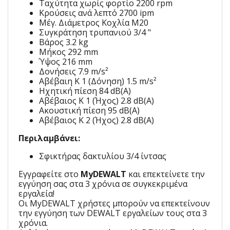
Ταχύτητα χωρίς φορτίο 2200 rpm
Κρούσεις ανά λεπτό 2700 ipm
Μέγ. Διάμετρος Κοχλία M20
Συγκράτηση τρυπανιού 3/4 "
Βάρος 3.2 kg
Μήκος 292 mm
Ύψος 216 mm
Δονήσεις 7.9 m/s²
Αβέβαιη K 1 (Δόνηση) 1.5 m/s²
Ηχητική πίεση 84 dB(A)
Αβέβαιος K 1 (Ήχος) 2.8 dB(A)
Ακουστική πίεση 95 dB(A)
Αβέβαιος K 2 (Ήχος) 2.8 dB(A)
Περιλαμβάνει:
Σφικτήρας δακτυλίου 3/4 ίντσας
Εγγραφείτε στο
MyDEWALT
και επεκτείνετε την
εγγύηση σας στα 3 χρόνια σε συγκεκριμένα
εργαλεία!
Οι MyDEWALT χρήστες μπορούν να επεκτείνουν
την εγγύηση των DEWALT εργαλείων τους στα 3
χρόνια.