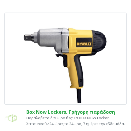
Box Now Lockers, Γρήγορη παράδοση
Παράλαβε το ό,τι ώρα θες: Tα ΒΟΧ ΝΟW Locker
λειτουργούν 24 ώρες το 24ωρο, 7 ημέρες την εβδομάδα.