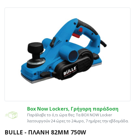
Box Now Lockers, Γρήγορη παράδοση
Παράλαβε το ό,τι ώρα θες: Tα ΒΟΧ ΝΟW Locker
λειτουργούν 24 ώρες το 24ωρο, 7 ημέρες την εβδομάδα.
BULLE - ΠΛΆΝΗ 82MM 750W