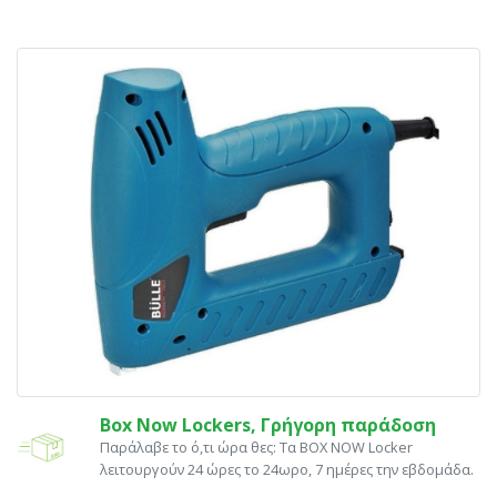
Box Now Lockers, Γρήγορη παράδοση
Παράλαβε το ό,τι ώρα θες: Tα ΒΟΧ ΝΟW Locker
λειτουργούν 24 ώρες το 24ωρο, 7 ημέρες την εβδομάδα.