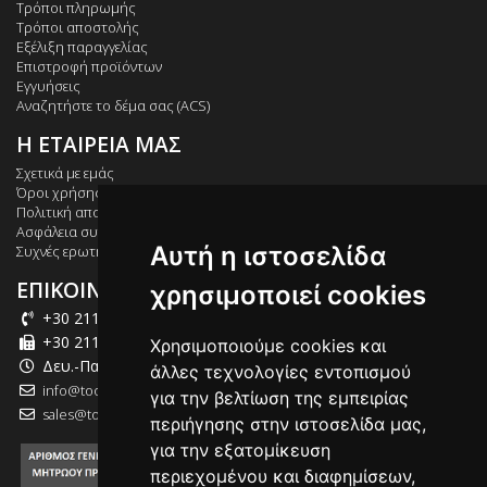
Τρόποι πληρωμής
Τρόποι αποστολής
Εξέλιξη παραγγελίας
Επιστροφή προϊόντων
Εγγυήσεις
Αναζητήστε το δέμα σας (ACS)
Η ΕΤΑΙΡΕΙΑ ΜΑΣ
Σχετικά με εμάς
Όροι χρήσης
Πολιτική απορρήτου
Ασφάλεια συναλλαγών
Αυτή η ιστοσελίδα
Συχνές ερωτήσεις
ΕΠΙΚΟΙΝΩΝΙΑ
χρησιμοποιεί cookies
+30 211 012 2003
+30 211 012 2004
Χρησιμοποιούμε cookies και
Δευ.-Παρ.: 09:00-18:00
άλλες τεχνολογίες εντοπισμού
info@tool-market.gr
για την βελτίωση της εμπειρίας
sales@tool-market.gr
περιήγησης στην ιστοσελίδα μας,
για την εξατομίκευση
περιεχομένου και διαφημίσεων,