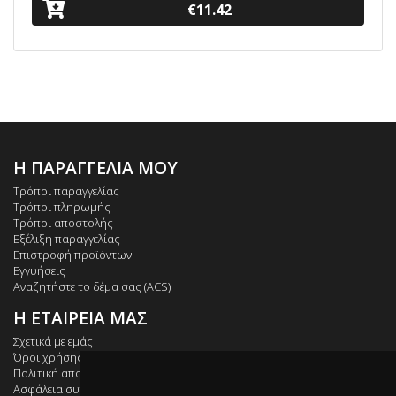
€11.42
Η ΠΑΡΑΓΓΕΛΙΑ ΜΟΥ
Τρόποι παραγγελίας
Τρόποι πληρωμής
Τρόποι αποστολής
Εξέλιξη παραγγελίας
Επιστροφή προϊόντων
Εγγυήσεις
Αναζητήστε το δέμα σας (ACS)
Η ΕΤΑΙΡΕΙΑ ΜΑΣ
Σχετικά με εμάς
Όροι χρήσης
Πολιτική απορρήτου
Ασφάλεια συναλλαγών