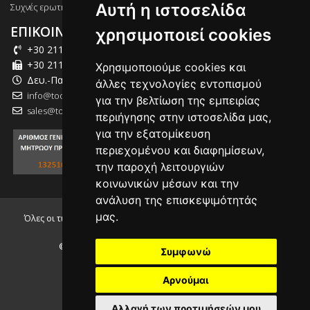
Αυτή η ιστοσελίδα
Συχνές ερωτήσεις
ΕΠΙΚΟΙΝΩΝΙΑ
χρησιμοποιεί cookies
+30 211 012 2003
+30 211 012 2004
Χρησιμοποιούμε cookies και
Δευ.-Παρ.: 09:00-18:00
άλλες τεχνολογίες εντοπισμού
info@tool-market.gr
για την βελτίωση της εμπειρίας
sales@tool-market.gr
περιήγησης στην ιστοσελίδα μας,
για την εξατομίκευση
περιεχομένου και διαφημίσεων,
την παροχή λειτουργιών
κοινωνικών μέσων και την
ανάλυση της επισκεψιμότητάς
μας.
Όλες οι τιμές που αναγράφονται συμπεριλαμβάνουν τον Φ.Π.Α.
24.00%
© 2026, tool-market.gr - Powered by
INTERNETi
Συμφωνώ
Αρνούμαι
Αλλαγή των προτιμήσεών μου