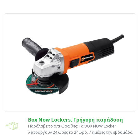
Box Now Lockers, Γρήγορη παράδοση
Παράλαβε το ό,τι ώρα θες: Tα ΒΟΧ ΝΟW Locker
λειτουργούν 24 ώρες το 24ωρο, 7 ημέρες την εβδομάδα.