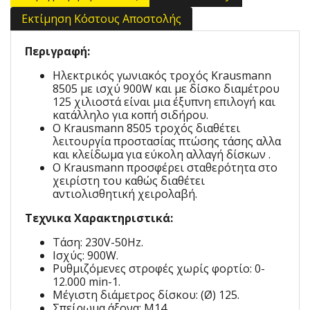
Εκτίμηση Κόστους Αποστολής
Περιγραφή:
Ηλεκτρικός γωνιακός τροχός Krausmann
8505 με ισχύ 900W και με δίσκο διαμέτρου
125 χιλιοστά είναι μια έξυπνη επιλογή και
κατάλληλο για κοπή σιδήρου.
Ο Krausmann 8505 τροχός διαθέτει
λειτουργία προστασίας πτώσης τάσης αλλα
και κλείδωμα για εύκολη αλλαγή δίσκων .
Ο Krausmann προσφέρει σταθερότητα στο
χειρίστη του καθώς διαθέτει
αντιολισθητική χειρολαβή.
Τεχνικα Χαρακτηριστικά:
Τάση: 230V-50Hz.
Ισχύς: 900W.
Ρυθμιζόμενες στροφές χωρίς φορτίο: 0-
12.000 min-1.
Μέγιστη διάμετρος δίσκου: (Ø) 125.
Σπείρωμα άξονα: M14.