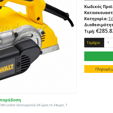
Κωδικός Προϊ
Κατασκευαστ
Κατηγορία:
Σέ
Διαθεσιμότητ
€
285.8
Τιμή:
Τεμάχια
Πληρωμή μ
η παράδοση
ΝΟW Locker λειτουργούν 24 ώρες το 24ωρο, 7