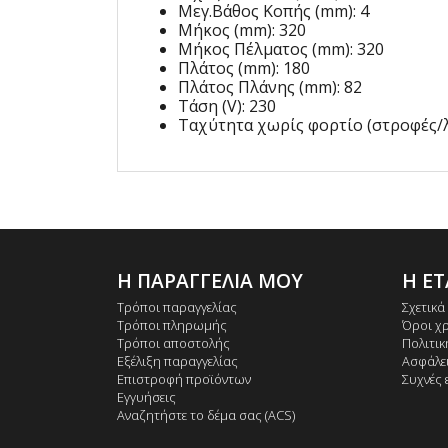
Μεγ.Βάθος Κοπής (mm): 4
Μήκος (mm): 320
Μήκος Πέλματος (mm): 320
Πλάτος (mm): 180
Πλάτος Πλάνης (mm): 82
Τάση (V): 230
Ταχύτητα χωρίς φορτίο (στροφές/λ
Η ΠΑΡΑΓΓΕΛΙΑ ΜΟΥ
Η ΕΤ
Τρόποι παραγγελίας
Σχετικά
Τρόποι πληρωμής
Όροι χ
Τρόποι αποστολής
Πολιτι
Εξέλιξη παραγγελίας
Ασφάλε
Επιστροφή προϊόντων
Συχνές 
Εγγυήσεις
Αναζητήστε το δέμα σας (ACS)