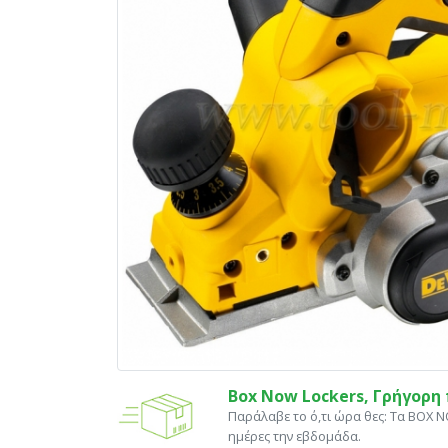
Box Now Lockers, Γρήγορ
Παράλαβε το ό,τι ώρα θες: Tα ΒΟΧ 
ημέρες την εβδομάδα.