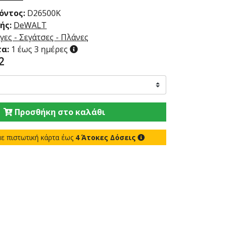
όντος:
D26500K
ής:
DeWALT
γες - Σεγάτσες - Πλάνες
α:
1 έως 3 ημέρες
2
Προσθήκη στο καλάθι
ε πιστωτική κάρτα έως
4 Άτοκες Δόσεις