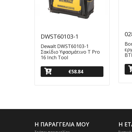
02
DWST60103-1
Bo
Dewalt DWST60103-1
ερ
Σακίδιο Υφασμάτινο T Pro
BT
16 Inch Tool
€58.84
Η ΠΑΡΑΓΓΕΛΙΑ ΜΟΥ
Η ΕΤ