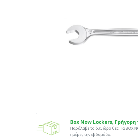
Box Now Lockers, Γρήγορ
Παράλαβε το ό,τι ώρα θες: Tα ΒΟΧ 
ημέρες την εβδομάδα.