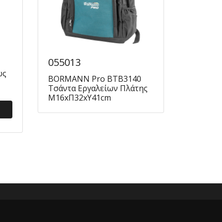
055013
ως
BORMANN Pro BTB3140
Τσάντα Εργαλείων Πλάτης
Μ16xΠ32xΥ41cm