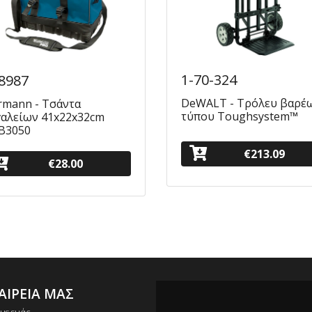
1-70-324
8987
DeWALT - Τρόλευ βαρέ
rmann - Τσάντα
τύπου Toughsystem™
γαλείων 41x22x32cm
B3050
€213.09
€28.00
ΑΙΡΕΙΑ ΜΑΣ
ΕΠΙΚΟΙΝΩΝΙΑ
+30 211 012 2003