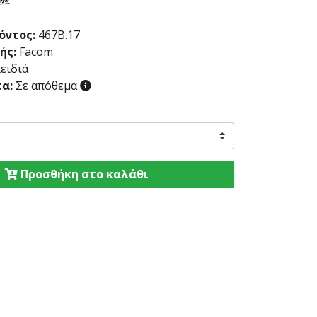
όντος:
467B.17
ής:
Facom
ειδιά
α:
Σε απόθεμα
Προσθήκη στο καλάθι