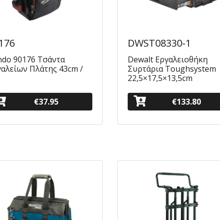
176
DWST08330-1
ndo 90176 Τσάντα
Dewalt Εργαλειοθήκη
γαλείων Πλάτης 43cm /
Συρτάρια Toughsystem
22,5×17,5×13,5cm
€37.95
€133.80