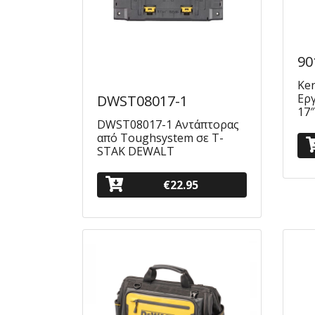
90
Ke
Ερ
DWST08017-1
17″
DWST08017-1 Αντάπτορας
από Toughsystem σε T-
STAK DEWALT
€22.95