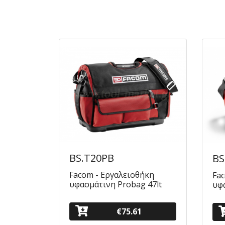
BS.T20PB
BS
Facom - Εργαλειοθήκη
Fa
υφασμάτινη Probag 47lt
υφ
€75.61