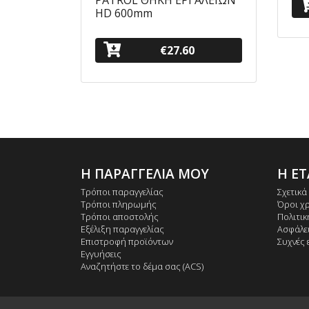
HD 600mm
€27.60
Η ΠΑΡΑΓΓΕΛΙΑ ΜΟΥ
Η ΕΤ
Τρόποι παραγγελίας
Σχετικά
Τρόποι πληρωμής
Όροι χ
Τρόποι αποστολής
Πολιτι
Εξέλιξη παραγγελίας
Ασφάλε
Επιστροφή προϊόντων
Συχνές 
Εγγυήσεις
Αναζητήστε το δέμα σας (ACS)