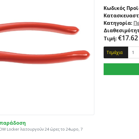
Κωδικός Προϊ
Κατασκευαστ
Κατηγορία:
Π
Διαθεσιμότητ
€
17.62
Τιμή:
Τεμάχια
η παράδοση
ΝΟW Locker λειτουργούν 24 ώρες το 24ωρο, 7