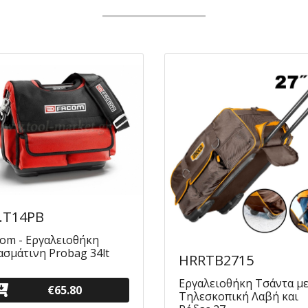
.T14PB
com - Εργαλειοθήκη
ασμάτινη Probag 34lt
HRRTB2715
Εργαλειοθήκη Τσάντα μ
€65.80
Τηλεσκοπική Λαβή και