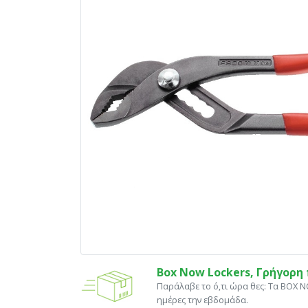
Box Now Lockers, Γρήγορ
Παράλαβε το ό,τι ώρα θες: Tα ΒΟΧ 
ημέρες την εβδομάδα.