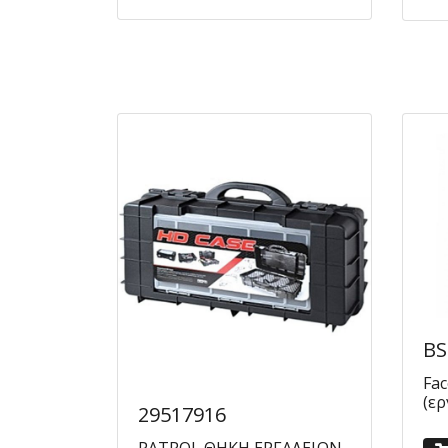
BS
Fac
(ερ
29517916
PATROL ΘΗΚΗ ΕΡΓΑΛΕΙΩΝ