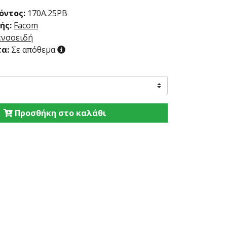
όντος:
170A.25PB
ής:
Facom
ενσοειδή
α:
Σε απόθεμα
Προσθήκη στο καλάθι