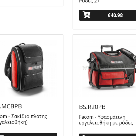
Ρόδες 27
€40.98
.MCBPB
BS.R20PB
om - Σακίδιο πλάτης
Facom - Υφασμάτινη
γαλειοθήκη)
εργαλειοθήκη με ρόδες