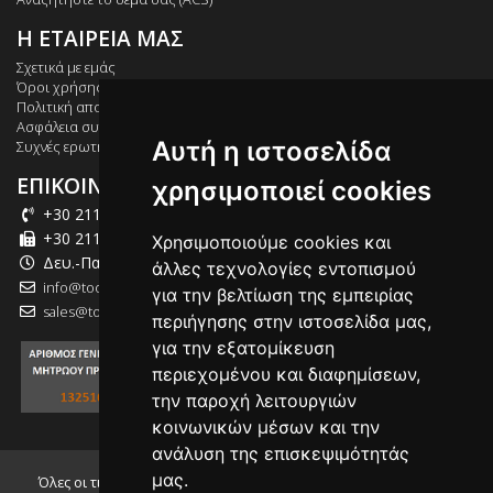
Η ΕΤΑΙΡΕΙΑ ΜΑΣ
Σχετικά με εμάς
Όροι χρήσης
Πολιτική απορρήτου
Ασφάλεια συναλλαγών
Αυτή η ιστοσελίδα
Συχνές ερωτήσεις
ΕΠΙΚΟΙΝΩΝΙΑ
χρησιμοποιεί cookies
+30 211 012 2003
+30 211 012 2004
Χρησιμοποιούμε cookies και
Δευ.-Παρ.: 09:00-18:00
άλλες τεχνολογίες εντοπισμού
info@tool-market.gr
για την βελτίωση της εμπειρίας
sales@tool-market.gr
περιήγησης στην ιστοσελίδα μας,
για την εξατομίκευση
περιεχομένου και διαφημίσεων,
την παροχή λειτουργιών
κοινωνικών μέσων και την
ανάλυση της επισκεψιμότητάς
μας.
Όλες οι τιμές που αναγράφονται συμπεριλαμβάνουν τον Φ.Π.Α.