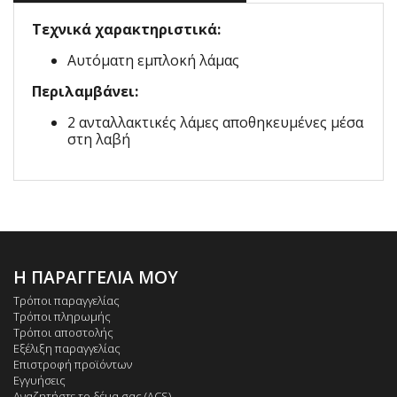
Τεχνικά χαρακτηριστικά:
Αυτόματη εμπλοκή λάμας
Περιλαμβάνει:
2 ανταλλακτικές λάμες αποθηκευμένες μέσα
στη λαβή
Η ΠΑΡΑΓΓΕΛΙΑ ΜΟΥ
Τρόποι παραγγελίας
Τρόποι πληρωμής
Τρόποι αποστολής
Εξέλιξη παραγγελίας
Επιστροφή προϊόντων
Εγγυήσεις
Αναζητήστε το δέμα σας (ACS)