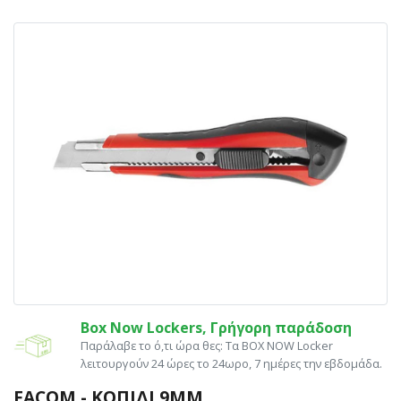
Box Now Lockers, Γρήγορη παράδοση
Παράλαβε το ό,τι ώρα θες: Tα ΒΟΧ ΝΟW Locker
λειτουργούν 24 ώρες το 24ωρο, 7 ημέρες την εβδομάδα.
FACOM - ΚΟΠΊΔΙ 9MM