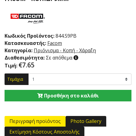
Κωδικός Προϊόντος:
844.S9PB
Κατασκευαστής:
Facom
Κατηγορία:
Πριόνισμα - Κοπή - Χάραξη
Διαθεσιμότητα:
Σε απόθεμα
€
7.65
Τιμή:
Τεμάχια
Προσθήκη στο καλάθι
Περιγραφή προϊόντος
Photo Gallery
Εκτίμηση Κόστους Αποστολής