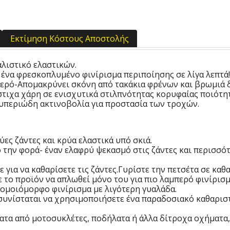
Εκτίμηση Κόστους Αποστολής
αλιστικό ελαστικών.
ένα φρεσκοπλυμένο φινίρισμα περιποίησης σε λίγα λεπτά!
νερό-Απομακρύνει σκόνη από τακάκια φρένων και βρωμιά 
τιχα χάρη σε ενισχυτικά στιλπνότητας κορυφαίας ποιότητ
υπεριώδη ακτινοβολία για προστασία των τροχών.
ς ζάντες και κρύα ελαστικά υπό σκιά.
ό την φορά- έναν ελαφρύ ψεκασμό στις ζάντες και περισσ
 για να καθαρίσετε τις ζάντες.Γυρίστε την πετσέτα σε καθ
τε το προϊόν να απλωθεί μόνο του για πιο λαμπερό φινίρισμ
 ομοιόμορφο φινίρισμα με λιγότερη γυαλάδα.
συνίσταται να χρησιμοποιήσετε ένα παραδοσιακό καθαριστ
ατα από μοτοσυκλέτες, ποδήλατα ή άλλα δίτροχα οχήματα, γ