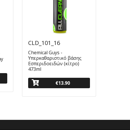
CLD_101_16
Chemical Guys -
υ
Υπερκαθαριστικό βάσης
ay
Εσπεριδοειδών (κίτρο)
473ml
€13.90