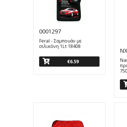
0001297
Feral - Σαμπουάν με
σιλικόνη 1Lt 18408
NX
Na
€6.59
πρ
75