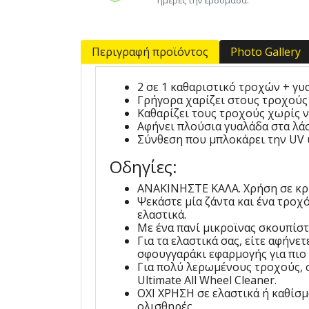
Περιγραφή προϊόντος
Photo Gallery
2 σε 1 καθαριστικό τροχών + γυ
Γρήγορα χαρίζει στους τροχούς 
Καθαρίζει τους τροχούς χωρίς 
Αφήνει πλούσια γυαλάδα στα λάσ
Σύνθεση που μπλοκάρει την UV 
Οδηγίες:
ΑΝΑΚΙΝΗΣΤΕ ΚΑΛΑ. Χρήση σε κρύε
Ψεκάστε μία ζάντα και ένα τροχ
ελαστικά.
Με ένα πανί μικροϊνας σκουπίστε
Για τα ελαστικά σας, είτε αφήνε
σφουγγαράκι εφαρμογής για πιο
Για πολύ λερωμένους τροχούς, 
Ultimate All Wheel Cleaner.
ΟΧΙ ΧΡΗΣΗ σε ελαστικά ή καθίσμ
ολισθηρές.