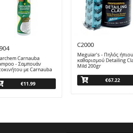
C2000
904
Meguiar's - Πηλός ήπιο
larchem Carnauba
καθαρισμού Detailing Cl
ampoo - Σαμπουάν
Mild 200gr
τοκινήτου με Carnauba
€67.22
€11.99