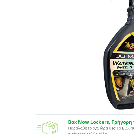
Box Now Lockers, Γρήγορ
Παράλαβε το ό,τι ώρα θες: Tα ΒΟΧ 
ημέρες την εβδομάδα.