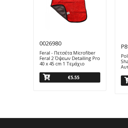
0026980
P8
Feral - Πετσέτα Μicrofiber
Po
Feral 2 Όψεων Detailing Pro
Sh
40 x 45 cm 1 Τεμάχιο
Αυ
€5.55