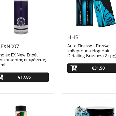
HHB1
EXN007
Auto Finesse - Πινέλα
καθαρισμού Hog Hair
nolex EX New Σπρέι
Detailing Brushes (2 τμχ
οετοιμασίας επιφάνειας
0ml
€31.50
€17.85