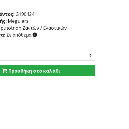
όντος:
G190424
ής:
Meguiars
ριποίηση Ζαντών / Ελαστικών
α:
Σε απόθεμα
Προσθήκη στο καλάθι