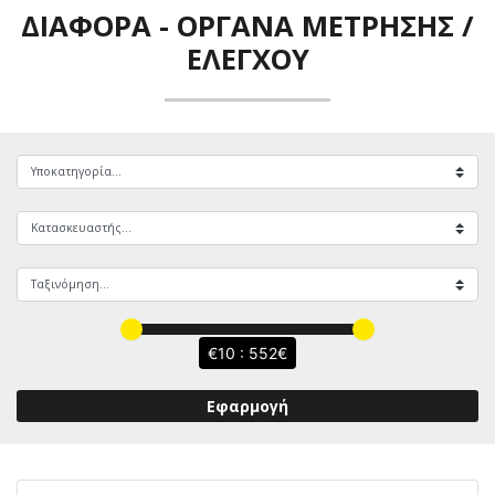
ΔΙΆΦΟΡΑ
-
ΌΡΓΑΝΑ ΜΈΤΡΗΣΗΣ /
ΕΛΈΓΧΟΥ
10 : 552
Εφαρμογή