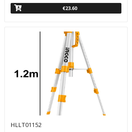
€23.60
HLLT01152