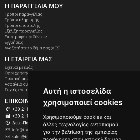
Η ΠΑΡΑΓΓΕΛΙΑ ΜΟΥ
Τρόποι παραγγελίας
Τρόποι πληρωμής
Τρόποι αποστολής
Εξέλιξη παραγγελίας
Επιστροφή προϊόντων
Εγγυήσεις
Αναζητήστε το δέμα σας (ACS)
Η ΕΤΑΙΡΕΙΑ ΜΑΣ
Σχετικά με εμάς
Όροι χρήσης
Πολιτική απορρήτου
Ασφάλεια συναλλαγών
Αυτή η ιστοσελίδα
Συχνές ερωτήσεις
ΕΠΙΚΟΙΝΩΝΙΑ
χρησιμοποιεί cookies
+30 211 012 2003
+30 211 012 2004
Χρησιμοποιούμε cookies και
Δευ.-Παρ.: 09:00-18:00
άλλες τεχνολογίες εντοπισμού
info@tool-market.gr
για την βελτίωση της εμπειρίας
sales@tool-market.gr
περιήγησης στην ιστοσελίδα μας,