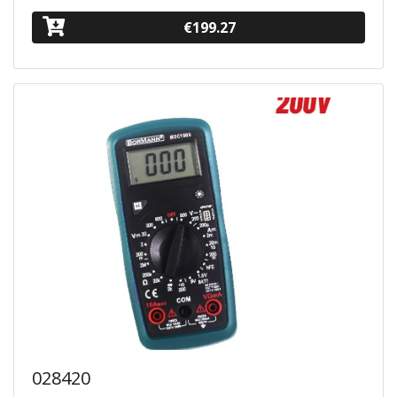
€199.27
028420