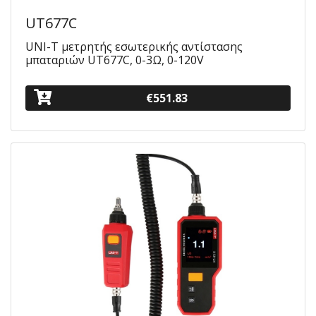
UT677C
UNI-T μετρητής εσωτερικής αντίστασης
μπαταριών UT677C, 0-3Ω, 0-120V
€551.83