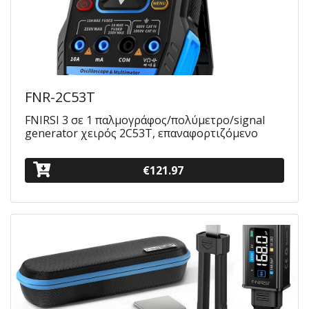
FNR-2C53T
FNIRSI 3 σε 1 παλμογράφος/πολύμετρο/signal
generator χειρός 2C53T, επαναφορτιζόμενο
€121.97